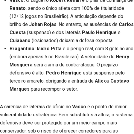
Vasco:
O zagueiro
Robert Renan
é o pilar de confiança de
Renato
, sendo o único atleta com 100% de titularidade
(12/12 jogos no Brasileirão). A articulação depende do
brilho de
Johan Rojas
. No entanto, as ausências de
Carlos
Cuesta
(suspenso) e dos laterais
Paulo Henrique
e
Cuiabano
(lesionados) deixam a defesa exposta.
Bragantino:
Isidro Pitta
é o perigo real, com 8 gols no ano
(embora apenas 5 no Brasileirão). A velocidade de
Henry
Mosquera
será a arma de contra-ataque. O prejuízo
defensivo é alto:
Pedro Henrique
está suspenso pelo
terceiro amarelo, obrigando a entrada de
Alix
ou
Gustavo
Marques
para recompor o setor.
A carência de laterais de ofício no
Vasco
é o ponto de maior
vulnerabilidade estratégica. Sem substitutos à altura, o sistema
defensivo deve ser protegido por um meio-campo mais
conservador, sob o risco de oferecer corredores para as