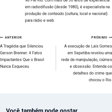
98 FM Rio. Com mais de 30 anos de experiência
em radiodifusão (desde 1980), é especialista na
produção de conteúdo (cultura, local e nacional)
para rádio e web.
Navegação
ANTERIOR
PRÓXIMO
de
A Tragédia que Silenciou
A execução de Laís Gomes
Post
Gerson Brenner: 4 Fatos
em Sepetiba revelou uma
Impactantes Que o Brasil
rede de manipulação, ciúmes
Nunca Esqueceu
e obsessão. Entenda os
detalhes do crime que
chocou o Rio.
Você também pode gostar