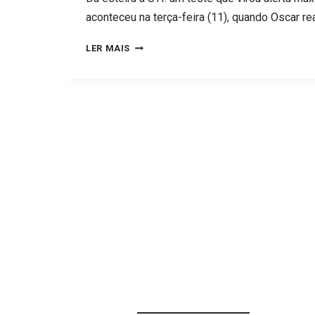
aconteceu na terça-feira (11), quando Oscar re
O
LER MAIS
SUSTO
CARDÍACO
QUE
PODE
ENCERRAR
A
CARREIRA
DE
s
OSCAR