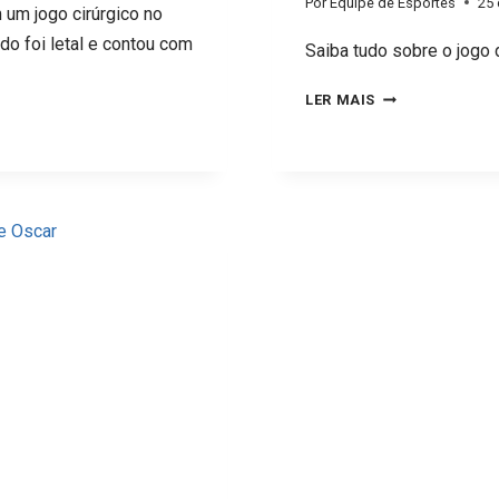
Por
Equipe de Esportes
25 
 um jogo cirúrgico no
o foi letal e contou com
Saiba tudo sobre o jogo
BOTAFOGO
LER MAIS
2
X
2
INTERNACIONAL
EMPATE
ELÉTRICO
EXPÕE
ERROS,
TALENTO
E
FALTA
DE
CONTROLE.