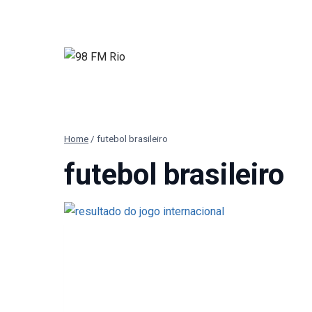
Pular
para
o
Conteúdo
Home
/
futebol brasileiro
futebol brasileiro