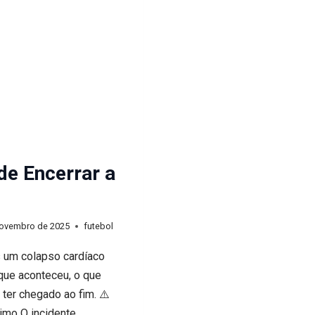
VEJA
OS
GOLS
de Encerrar a
novembro de 2025
futebol
s um colapso cardíaco
que aconteceu, o que
ter chegado ao fim. ⚠️
ximo O incidente