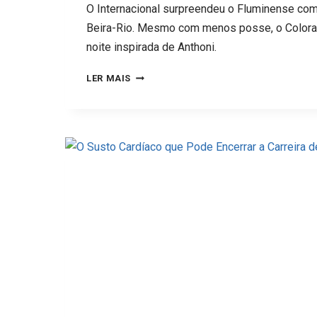
O Internacional surpreendeu o Fluminense com
Beira-Rio. Mesmo com menos posse, o Colorad
noite inspirada de Anthoni.
COMO
LER MAIS
O
INTER
“NOCAUTEOU”
O
FLUMINENSE
NO
BEIRA-
RIO