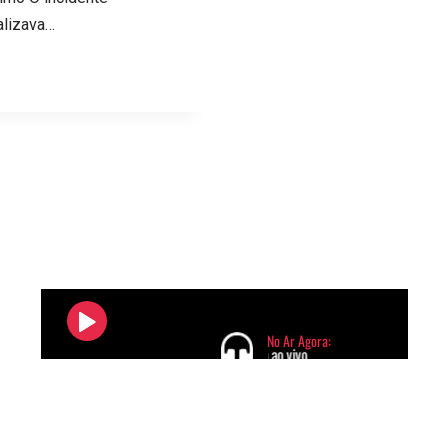
alizava…