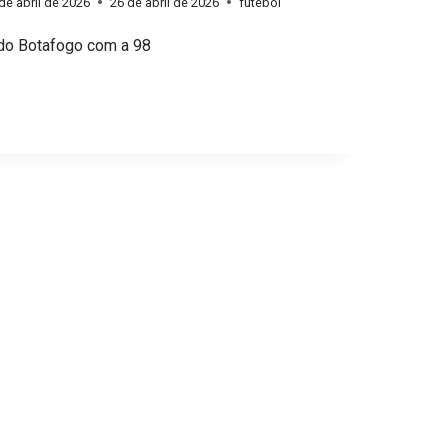
de abril de 2026
26 de abril de 2026
futebol
 do Botafogo com a 98
: