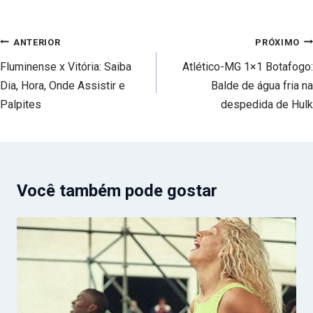
Navegação
ANTERIOR
PRÓXIMO
de
Fluminense x Vitória: Saiba
Atlético-MG 1×1 Botafogo:
Post
Dia, Hora, Onde Assistir e
Balde de água fria na
Palpites
despedida de Hulk
Você também pode gostar