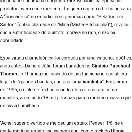
identidade suburbana reprimida. Rick Bonadio, na época um
produtor jovem e inexperiente, foi quem captou o brilho no caos.
A “brincadeira” no estúdio, com paródias como “Pelados em
Santos” (então chamada de “Mina (Minha Pitchulinha)”), revelou
que a autenticidade do quinteto morava no riso, e não na
sobriedade.
Essa virada chameleônica foi coroada por uma vingança poética:
anos antes, Dinho e Júlio foram barrados no
Ginásio Paschoal
Thomeu
, o Thomeuzão, ouvindo de um funcionário que ali era
lugar de “grandes bandas, não para uma
bandinha
“. Em janeiro
de 1996, o ciclo se fechou quando eles retornaram como
gigantes, arrastando 18 mil pessoas para o mesmo ginásio que
os havia humilhado.
“Achei super divertido e me deu um estalo. Pensei: ‘Pô, se a
gente misturar essas sacanagens aqui com o rock do Utopia,