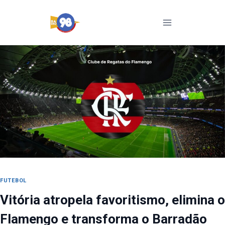
Pular
para
o
Conteúdo
FUTEBOL
Vitória atropela favoritismo, elimina o
Flamengo e transforma o Barradão