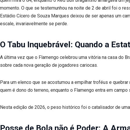
quem mira o G4, enquanto o Red Bull Bragantino amargava um jej
momento. O que se testemunhou na noite de 2 de abril foi o r
Estádio Cícero de Souza Marques deixou de ser apenas um camp
escale, invariavelmente se perde.
O Tabu Inquebrável: Quando a Estat
A última vez que o Flamengo celebrou uma vitória na casa do Br
sobre cada nova geração de jogadores cariocas.
Para um elenco que se acostumou a empilhar troféus e quebrar 
quem é dono do terreno, enquanto o Flamengo entra em campo so
Nesta edição de 2026, o peso histórico foi o catalisador de uma
Posse de Bola não é Poder: A Arma