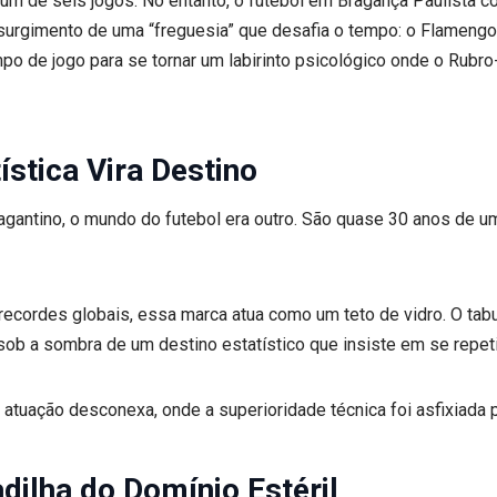
um de seis jogos. No entanto, o futebol em Bragança Paulista c
essurgimento de uma “freguesia” que desafia o tempo: o Flamen
o de jogo para se tornar um labirinto psicológico onde o Rubr
ística Vira Destino
agantino, o mundo do futebol era outro. São quase 30 anos de um
recordes globais, essa marca atua como um teto de vidro. O ta
b a sombra de um destino estatístico que insiste em se repeti
 atuação desconexa, onde a superioridade técnica foi asfixiada p
dilha do Domínio Estéril