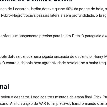
engo de Leonardo Jardim deteve quase 60% da posse de bola, mas
 Rubro-Negro trocava passes laterais sem profundidade, o Bragant
esferiu um lançamento preciso para Isidro Pitta. O paraguaio e
 pela defesa carioca: uma jogada ensaiada de escanteio. Henry M
. O controle da bola sem agressividade revelou-se a maior fra
nal
l selou o desastre. Logo aos três minutos da etapa final, Erick P
sário. A intervenção do VAR foi implacável, transformando o amar