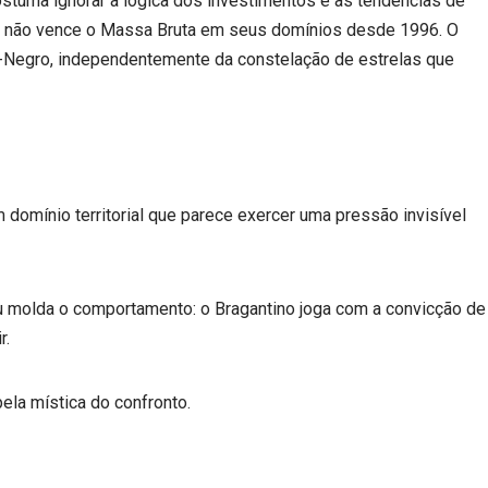
ostuma ignorar a lógica dos investimentos e as tendências de
go não vence o Massa Bruta em seus domínios desde 1996. O
o-Negro, independentemente da constelação de estrelas que
 domínio territorial que parece exercer uma pressão invisível
bu molda o comportamento: o Bragantino joga com a convicção de
r.
ela mística do confronto.