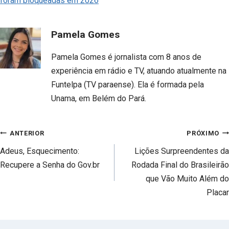
foram bloqueadas em 2026
Pamela Gomes
Pamela Gomes é jornalista com 8 anos de
experiência em rádio e TV, atuando atualmente na
Funtelpa (TV paraense). Ela é formada pela
Unama, em Belém do Pará.
Navegação
ANTERIOR
PRÓXIMO
de
Adeus, Esquecimento:
Lições Surpreendentes da
Post
Recupere a Senha do Gov.br
Rodada Final do Brasileirão
que Vão Muito Além do
Placar