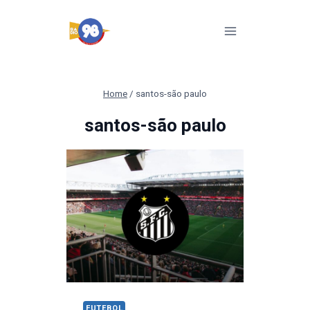
Pular
para
o
Conteúdo
Home
/
santos-são paulo
santos-são paulo
FUTEBOL