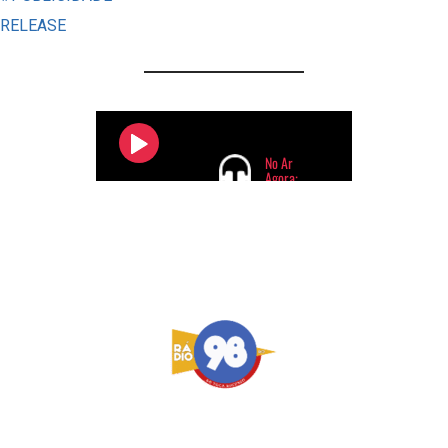
RELEASE
PESO
DA
VILA