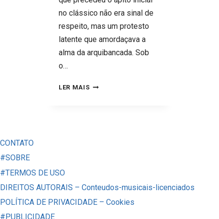
no clássico não era sinal de
respeito, mas um protesto
latente que amordaçava a
alma da arquibancada. Sob
o…
SANTOS
LER MAIS
1
X
1
SÃO
CONTATO
PAULO
#SOBRE
–
#TERMOS DE USO
CRISE,
DIREITOS AUTORAIS – Conteudos-musicais-licenciados
ESTREIA
POLÍTICA DE PRIVACIDADE – Cookies
E
#PUBLICIDADE
O