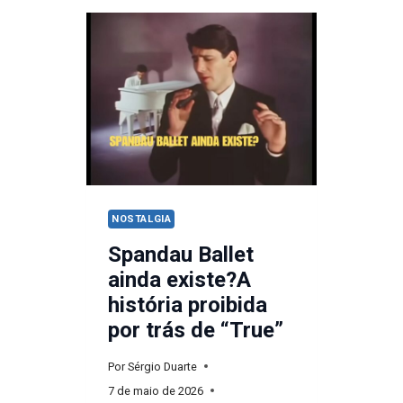
ASTLEY
AOS
60
ANOS
–
A
HISTÓRIA
DO
MEME
NOSTALGIA
MAIS
Spandau Ballet
FAMOSO
ainda existe?A
DA
história proibida
INTERNET
por trás de “True”
Por
Sérgio Duarte
7 de maio de 2026