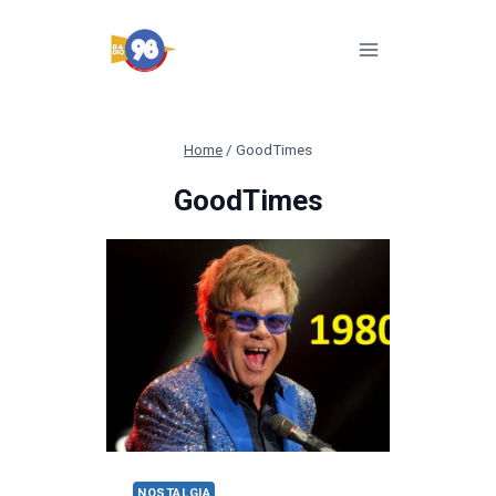
Pular
para
o
Conteúdo
Home
/
GoodTimes
GoodTimes
NOSTALGIA