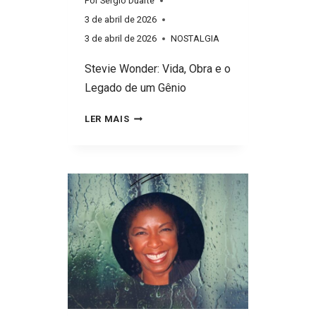
Por
Sérgio Duarte
3 de abril de 2026
3 de abril de 2026
NOSTALGIA
Stevie Wonder: Vida, Obra e o
Legado de um Gênio
AS
LER MAIS
HISTÓRIAS
SURPREENDENTES
POR
TRÁS
DE
STEVIE
WONDER
E
O
RESGATE