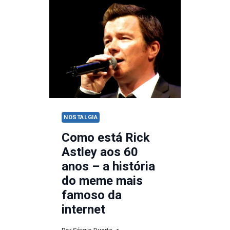
MAIOR
SUCESSO
DOS
ANOS
70?
AS
MÚSICAS
QUE
DOMINARAM
NOSTALGIA
AS
Como está Rick
RÁDIOS
Astley aos 60
E
anos – a história
VENDERAM
do meme mais
MILHÕES
famoso da
internet