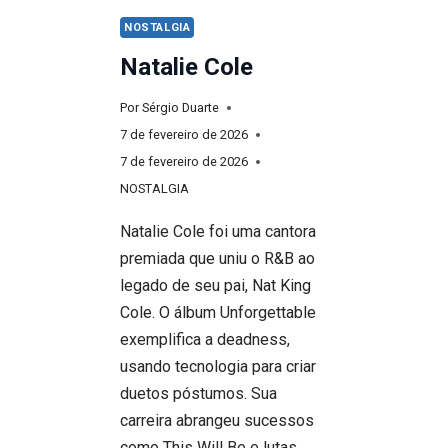
DO
NOSTALGIA
LEGADO
Natalie Cole
MUSICAL
Por
Sérgio Duarte
7 de fevereiro de 2026
7 de fevereiro de 2026
NOSTALGIA
Natalie Cole foi uma cantora
premiada que uniu o R&B ao
legado de seu pai, Nat King
Cole. O álbum Unforgettable
exemplifica a deadness,
usando tecnologia para criar
duetos póstumos. Sua
carreira abrangeu sucessos
como This Will Be e lutas