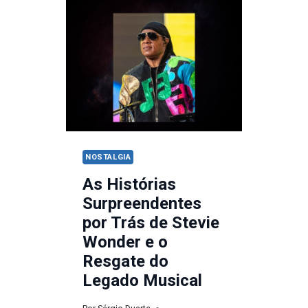
EXISTE?
A
HISTÓRIA
PROIBIDA
POR
TRÁS
DE
“TRUE”
NOSTALGIA
As Histórias
Surpreendentes
por Trás de Stevie
Wonder e o
Resgate do
Legado Musical