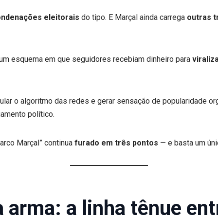
condenações eleitorais
do tipo. E Marçal ainda carrega
outras t
um esquema em que seguidores recebiam dinheiro para
virali
pular o algoritmo das redes e gerar sensação de popularidade or
amento político.
arco Marçal” continua
furado em três pontos
— e basta um únic
ra arma: a linha tênue e