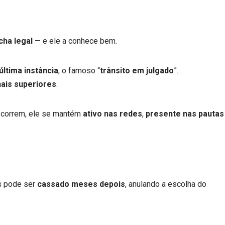
cha legal
— e ele a conhece bem.
ltima instância
, o famoso “
trânsito em julgado
”.
nais superiores
.
s correm, ele se mantém
ativo nas redes
,
presente nas pautas
s pode ser
cassado meses depois
, anulando a escolha do