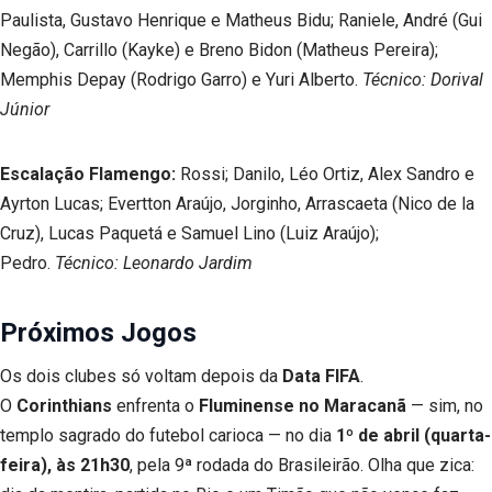
Paulista, Gustavo Henrique e Matheus Bidu; Raniele, André (Gui
Negão), Carrillo (Kayke) e Breno Bidon (Matheus Pereira);
Memphis Depay (Rodrigo Garro) e Yuri Alberto.
Técnico: Dorival
Júnior
Escalação Flamengo:
Rossi; Danilo, Léo Ortiz, Alex Sandro e
Ayrton Lucas; Evertton Araújo, Jorginho, Arrascaeta (Nico de la
Cruz), Lucas Paquetá e Samuel Lino (Luiz Araújo);
Pedro.
Técnico: Leonardo Jardim
Próximos Jogos
Os dois clubes só voltam depois da
Data FIFA
.
O
Corinthians
enfrenta o
Fluminense no Maracanã
— sim, no
templo sagrado do futebol carioca — no dia
1º de abril (quarta-
feira), às 21h30
, pela 9ª rodada do Brasileirão. Olha que zica: