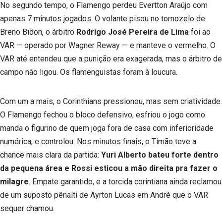
No segundo tempo, o Flamengo perdeu Evertton Araújo com
apenas 7 minutos jogados. O volante pisou no tornozelo de
Breno Bidon, o árbitro
Rodrigo José Pereira de Lima
foi ao
VAR — operado por Wagner Reway — e manteve o vermelho. O
VAR até entendeu que a punição era exagerada, mas o árbitro de
campo não ligou. Os flamenguistas foram à loucura.
Com um a mais, o Corinthians pressionou, mas sem criatividade.
O Flamengo fechou o bloco defensivo, esfriou o jogo como
manda o figurino de quem joga fora de casa com inferioridade
numérica, e controlou. Nos minutos finais, o Timão teve a
chance mais clara da partida:
Yuri Alberto bateu forte dentro
da pequena área e Rossi esticou a mão direita pra fazer o
milagre
. Empate garantido, e a torcida corintiana ainda reclamou
de um suposto pênalti de Ayrton Lucas em André que o VAR
sequer chamou.