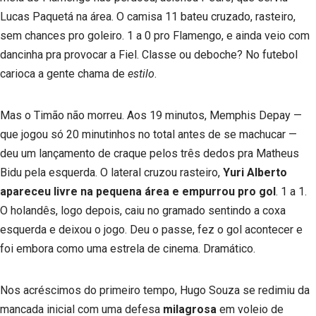
Lucas Paquetá na área. O camisa 11 bateu cruzado, rasteiro,
sem chances pro goleiro. 1 a 0 pro Flamengo, e ainda veio com
dancinha pra provocar a Fiel. Classe ou deboche? No futebol
carioca a gente chama de
estilo
.
Mas o Timão não morreu. Aos 19 minutos, Memphis Depay —
que jogou só 20 minutinhos no total antes de se machucar —
deu um lançamento de craque pelos três dedos pra Matheus
Bidu pela esquerda. O lateral cruzou rasteiro,
Yuri Alberto
apareceu livre na pequena área e empurrou pro gol
. 1 a 1.
O holandês, logo depois, caiu no gramado sentindo a coxa
esquerda e deixou o jogo. Deu o passe, fez o gol acontecer e
foi embora como uma estrela de cinema. Dramático.
Nos acréscimos do primeiro tempo, Hugo Souza se redimiu da
mancada inicial com uma defesa
milagrosa
em voleio de