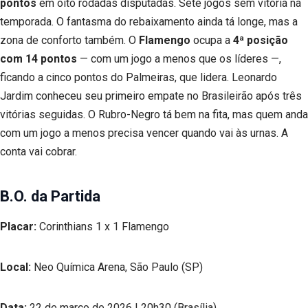
pontos
em oito rodadas disputadas. Sete jogos sem vitória na
temporada. O fantasma do rebaixamento ainda tá longe, mas a
zona de conforto também. O
Flamengo
ocupa a
4ª posição
com 14 pontos
— com um jogo a menos que os líderes —,
ficando a cinco pontos do Palmeiras, que lidera. Leonardo
Jardim conheceu seu primeiro empate no Brasileirão após três
vitórias seguidas. O Rubro-Negro tá bem na fita, mas quem anda
com um jogo a menos precisa vencer quando vai às urnas. A
conta vai cobrar.
B.O. da Partida
Placar:
Corinthians 1 x 1 Flamengo
Local:
Neo Química Arena, São Paulo (SP)
Data:
22 de março de 2026 | 20h30 (Brasília)