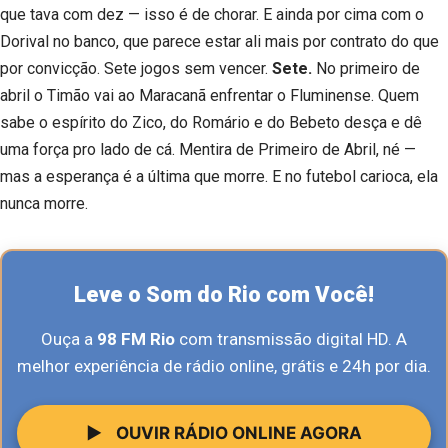
que tava com dez — isso é de chorar. E ainda por cima com o
Dorival no banco, que parece estar ali mais por contrato do que
por convicção. Sete jogos sem vencer.
Sete.
No primeiro de
abril o Timão vai ao Maracanã enfrentar o Fluminense. Quem
sabe o espírito do Zico, do Romário e do Bebeto desça e dê
uma força pro lado de cá. Mentira de Primeiro de Abril, né —
mas a esperança é a última que morre. E no futebol carioca, ela
nunca morre.
Leve o Som do Rio com Você!
Ouça a
98 FM Rio
com transmissão digital HD. A
melhor experiência de rádio online, grátis e 24h por dia.
▶
OUVIR RÁDIO ONLINE AGORA