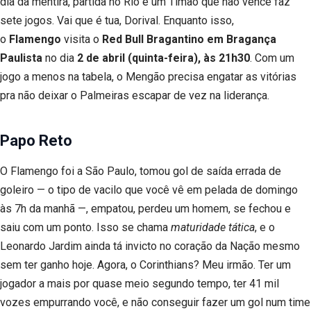
dia da mentira, partida no Rio e um Timão que não vence faz
sete jogos. Vai que é tua, Dorival. Enquanto isso,
o
Flamengo
visita o
Red Bull Bragantino em Bragança
Paulista
no dia
2 de abril (quinta-feira), às 21h30
. Com um
jogo a menos na tabela, o Mengão precisa engatar as vitórias
pra não deixar o Palmeiras escapar de vez na liderança.
Papo Reto
O Flamengo foi a São Paulo, tomou gol de saída errada de
goleiro — o tipo de vacilo que você vê em pelada de domingo
às 7h da manhã —, empatou, perdeu um homem, se fechou e
saiu com um ponto. Isso se chama
maturidade tática
, e o
Leonardo Jardim ainda tá invicto no coração da Nação mesmo
sem ter ganho hoje. Agora, o Corinthians? Meu irmão. Ter um
jogador a mais por quase meio segundo tempo, ter 41 mil
vozes empurrando você, e não conseguir fazer um gol num time