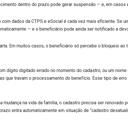
nascimento dentro do prazo pode gerar suspensão — e, em casos 
com dados da CTPS e eSocial é cada vez mais eficiente. Se um
aticamente — e o beneficiário pode ainda ser notificado a devo
a. Em muitos casos, o beneficiário só percebe o bloqueio ao te
 dígito digitado errado no momento do cadastro, ou um nome re
cias que travam o processamento do benefício. Esse tipo de er
dança na vida da família, o cadastro precisa ser renovado pe
e prazo entra automaticamente em situação de “cadastro desatua