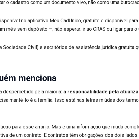
atar o cadastro como um documento vivo, não como uma burocrac
 (disponível no aplicativo Meu CadÚnico, gratuito e disponível par
um mês sem depósito —, não esperar: ir ao CRAS ou ligar para o 
ciedade Civil) e escritórios de assistência jurídica gratuit
guém menciona
a despercebido pela maioria:
a responsabilidade pela atualiza
cisa mantê-lo é a família. Isso está nas letras miúdas dos te
ísticas para esse arranjo. Mas é uma informação que muda comp
iva de um contrato. E contratos têm obrigações dos dois lados.