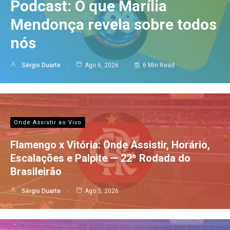
Podcast: O que Marília
Mendonça revela sobre todos
nós
Sérgio Duarte
Ago 6, 2026
6 Min Read
Onde Assistir ao Vivo
Flamengo x Vitória: Onde Assistir, Horário,
Escalações e Palpite — 22ª Rodada do
Brasileirão
Sérgio Duarte
Ago 5, 2026