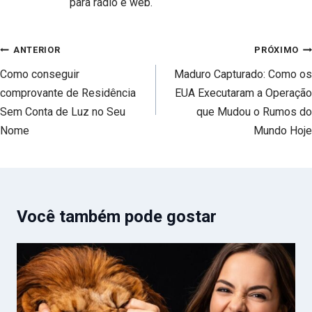
para rádio e web.
Navegação
ANTERIOR
PRÓXIMO
de
Como conseguir
Maduro Capturado: Como os
Post
comprovante de Residência
EUA Executaram a Operação
Sem Conta de Luz no Seu
que Mudou o Rumos do
Nome
Mundo Hoje
Você também pode gostar