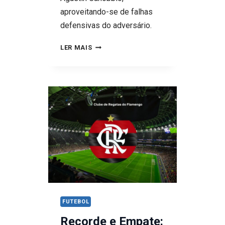
aproveitando-se de falhas
defensivas do adversário.
COMO
LER MAIS
O
FLUMINENSE
VENCEU
O
SÃO
PAULO
E
DISPARA
NO
BRASILEIRÃO.
VEJA
FUTEBOL
OS
Recorde e Empate:
GOLS!