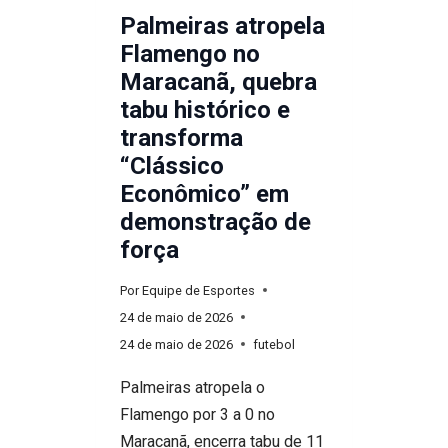
ACENDE
Palmeiras atropela
ALERTA
Flamengo no
NO
Maracanã, quebra
G-
tabu histórico e
4
transforma
“Clássico
Econômico” em
demonstração de
força
Por
Equipe de Esportes
24 de maio de 2026
24 de maio de 2026
futebol
Palmeiras atropela o
Flamengo por 3 a 0 no
Maracanã, encerra tabu de 11