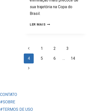
eliminação mais precoce de
sua trajetória na Copa do
Brasil.
VITÓRIA
LER MAIS
ATROPELA
FAVORITISMO,
ELIMINA
Navegação
Página
1
2
3
O
da
Anterior
FLAMENGO
4
5
6
…
14
Página
E
Página
TRANSFORMA
Seguinte
O
BARRADÃO
EM
CONTATO
PALCO
#SOBRE
DE
#TERMOS DE USO
UM