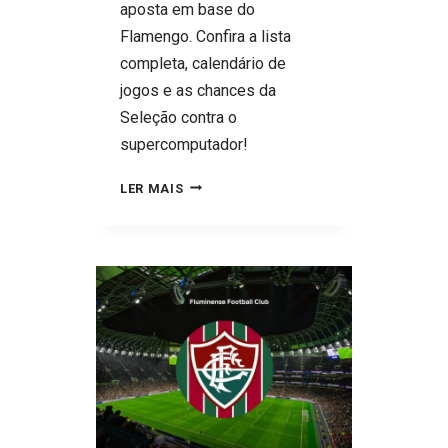
aposta em base do
Flamengo. Confira a lista
completa, calendário de
jogos e as chances da
Seleção contra o
supercomputador!
BOMBA
LER MAIS
DA
SELEÇÃO!
ANCELOTTI
CHAMA
NEYMAR
PRO
RECORDE
DE
PELÉ