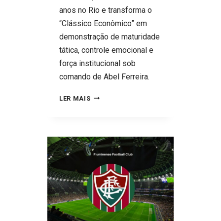
anos no Rio e transforma o
“Clássico Econômico” em
demonstração de maturidade
tática, controle emocional e
força institucional sob
comando de Abel Ferreira.
PALMEIRAS
LER MAIS
ATROPELA
FLAMENGO
NO
MARACANÃ,
QUEBRA
TABU
HISTÓRICO
E
TRANSFORMA