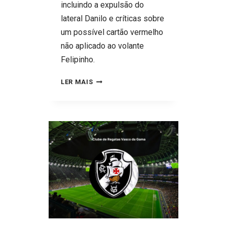
incluindo a expulsão do
lateral Danilo e críticas sobre
um possível cartão vermelho
não aplicado ao volante
Felipinho.
RECORDE
LER MAIS
E
EMPATE:
ATHLETICO
E
FLAMENGO
SOB
O
OLHAR
DE
ANCELOTTI