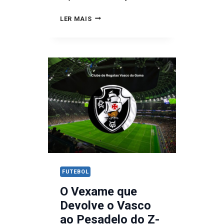
FLUMINENSE
LER MAIS
AFUNDA
NO
MAIÃO,
DECEPCIONA
CONTRA
O
MIRASSOL
E
AMPLIA
CRISE
ÀS
FUTEBOL
VÉSPERAS
O Vexame que
DA
Devolve o Vasco
LIBERTADORES
ao Pesadelo do Z-