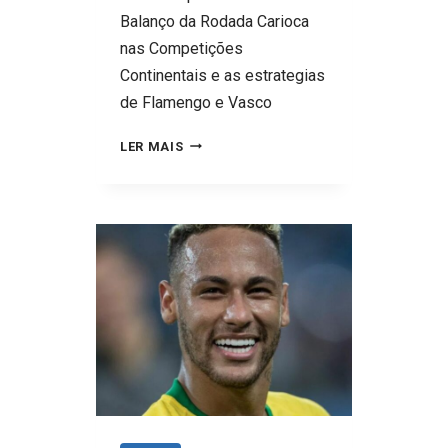
Balanço da Rodada Carioca
nas Competições
Continentais e as estrategias
de Flamengo e Vasco
FLAMENGO
LER MAIS
VENCE
,
VASCO
PERDE:
O
PREÇO
DAS
ESCOLHAS