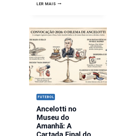
SAIBA
LER MAIS
COMO
O
INTERNACIONAL
GOLEOU
O
VASCO:
VEJA
OS
GOLS
FUTEBOL
Ancelotti no
Museu do
Amanhã: A
Cartada Final do