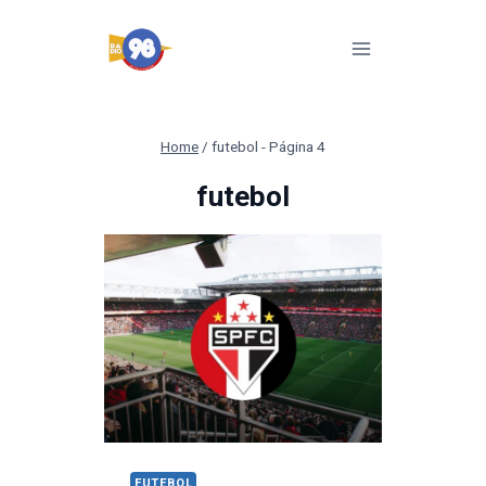
Pular
para
o
Conteúdo
Home
/
futebol
- Página 4
futebol
FUTEBOL