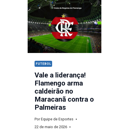
O
VASCO
AO
PESADELO
DO
Z-
4
FUTEBOL
Vale a liderança!
Flamengo arma
caldeirão no
Maracanã contra o
Palmeiras
Por
Equipe de Esportes
22 de maio de 2026