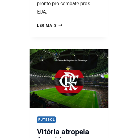
pronto pro combate pros
EUA.
ANCELOTTI
LER MAIS
NO
MUSEU
DO
AMANHÃ:
A
CARTADA
FINAL
DO
GRINGO
PRA
DEIXAR
FUTEBOL
A
Vitória atropela
SELEÇÃO