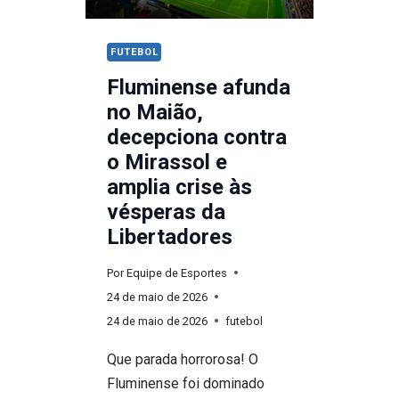
“CLÁSSICO
ECONÔMICO”
FUTEBOL
EM
Fluminense afunda
DEMONSTRAÇÃO
no Maião,
DE
decepciona contra
FORÇA
o Mirassol e
amplia crise às
vésperas da
Libertadores
Por
Equipe de Esportes
24 de maio de 2026
24 de maio de 2026
futebol
Que parada horrorosa! O
Fluminense foi dominado