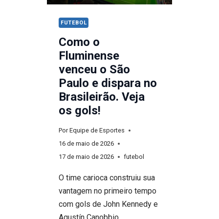
E
FECHA
FUTEBOL
LISTA
Como o
COM
Fluminense
5
venceu o São
DO
Paulo e dispara no
FLA
Brasileirão. Veja
os gols!
Por
Equipe de Esportes
16 de maio de 2026
17 de maio de 2026
futebol
O time carioca construiu sua
vantagem no primeiro tempo
com gols de John Kennedy e
Agustín Canobbio,