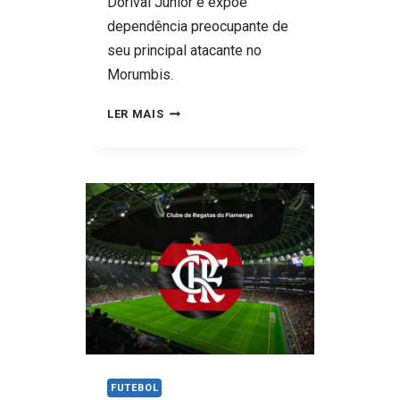
Dorival Júnior e expõe
dependência preocupante de
seu principal atacante no
Morumbis.
SÃO
LER MAIS
PAULO
CEDE
EMPATE
AO
BOTAFOGO
NO
FIM,
AMPLIA
CRISE
SILENCIOSA
E
FUTEBOL