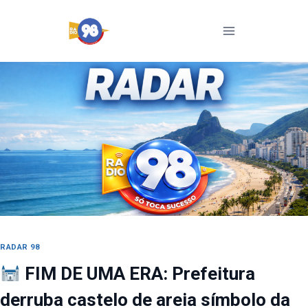
Pular
para
o
Conteúdo
RADAR 98
FIM DE UMA ERA: Prefeitura
derruba castelo de areia símbolo da