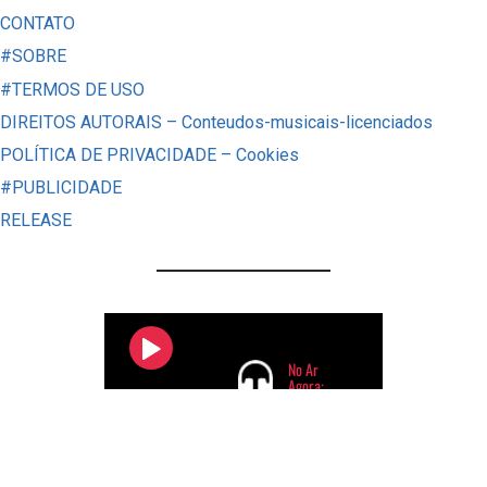
VÍRUS
CONTATO
DA
#SOBRE
INDIA
#TERMOS DE USO
CHEGAR
DIREITOS AUTORAIS – Conteudos-musicais-licenciados
AO
POLÍTICA DE PRIVACIDADE – Cookies
BRASIL?
#PUBLICIDADE
RELEASE