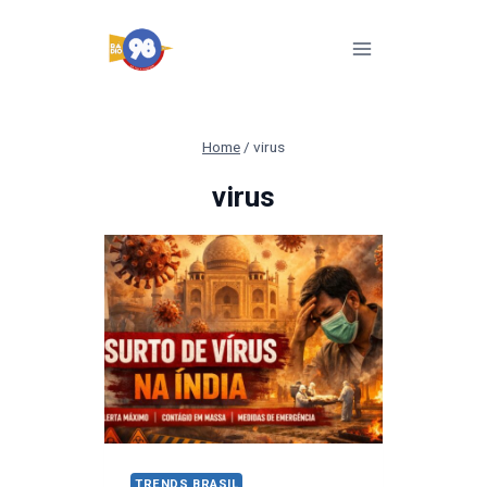
Pular
para
o
Conteúdo
Home
/
virus
virus
TRENDS BRASIL