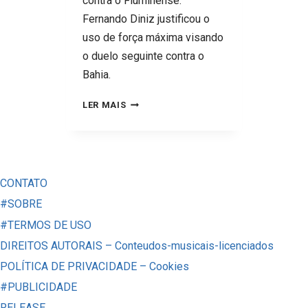
contra o Fluminense.
Fernando Diniz justificou o
uso de força máxima visando
o duelo seguinte contra o
Bahia.
VASCO
LER MAIS
2
X
0
BOTAFOGO –
CONTATO
5
#SOBRE
LIÇÕES
#TERMOS DE USO
ALÉM
DIREITOS AUTORAIS – Conteudos-musicais-licenciados
DA
POLÍTICA DE PRIVACIDADE – Cookies
VITÓRIA
#PUBLICIDADE
SOBRE
RELEASE
O