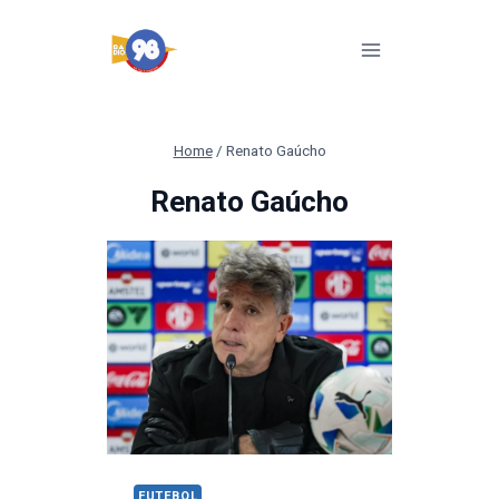
Pular
para
o
Conteúdo
Home
/
Renato Gaúcho
Renato Gaúcho
FUTEBOL