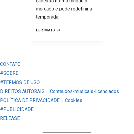
cadeiras no Rio mudou o
mercado e pode redefinir a
temporada.
CONFIRMADO:
LER MAIS
RENATO
GAÚCHO
NO
VASCO
CONTATO
E
#SOBRE
LEONARDO
#TERMOS DE USO
JARDIM
DIREITOS AUTORAIS – Conteudos-musicais-licenciados
ASSUME
POLÍTICA DE PRIVACIDADE – Cookies
COMO
#PUBLICIDADE
NOVO
RELEASE
TÉCNICO
DO