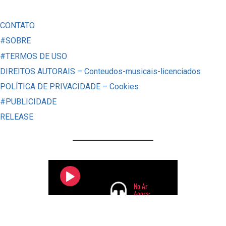
LAÍS
GOMES
CONTATO
EM
#SOBRE
SEPETIBA
#TERMOS DE USO
REVELOU
DIREITOS AUTORAIS – Conteudos-musicais-licenciados
UMA
POLÍTICA DE PRIVACIDADE – Cookies
REDE
#PUBLICIDADE
DE
RELEASE
MANIPULAÇÃO,
CIÚMES
E
OBSESSÃO.
ENTENDA
OS
DETALHES
DO
CRIME