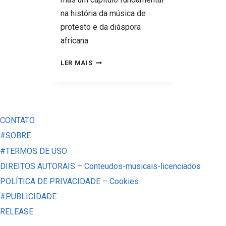
na história da música de
protesto e da diáspora
africana.
MORRE
LER MAIS
JIMMY
CLIFF:
SAIBA
A
CONTATO
SUA
#SOBRE
PROFUNDA
#TERMOS DE USO
CONEXÃO
DIREITOS AUTORAIS – Conteudos-musicais-licenciados
COM
POLÍTICA DE PRIVACIDADE – Cookies
O
#PUBLICIDADE
BRASIL
RELEASE