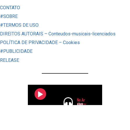
3×2
CONTATO
GRÊMIO
#SOBRE
–
#TERMOS DE USO
GLORIOSO
DIREITOS AUTORAIS – Conteudos-musicais-licenciados
CONQUISTA
POLÍTICA DE PRIVACIDADE – Cookies
VAGA
#PUBLICIDADE
NA
RELEASE
LIBERTADORES