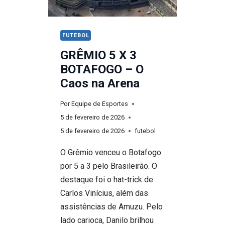
O
GAÚCHO
CHORAR
FUTEBOL
EM
GRÊMIO 5 X 3
SÃO
BOTAFOGO – O
JANUÁRIO
Caos na Arena
E
ENGRENA
Por
Equipe de Esportes
COM
5 de fevereiro de 2026
RENATO
5 de fevereiro de 2026
futebol
O Grêmio venceu o Botafogo
por 5 a 3 pelo Brasileirão. O
destaque foi o hat-trick de
Carlos Vinícius, além das
assistências de Amuzu. Pelo
lado carioca, Danilo brilhou