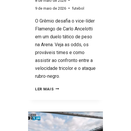
8 de maio de 2026
9 de maio de 2026
futebol
O Grêmio desafia o vice-líder
Flamengo de Carlo Ancelotti
em um duelo tático de peso
na Arena. Veja as odds, os
prováveis times e como
assistir ao confronto entre a
velocidade tricolor e o ataque
rubro-negro.
GRÊMIO
LER MAIS
X
FLAMENGO:
SAIBA
DIA,
HORA,