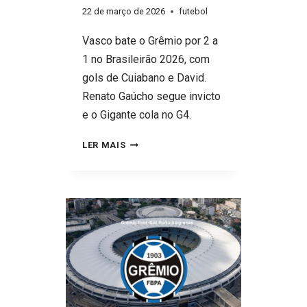
22 de março de 2026
futebol
Vasco bate o Grêmio por 2 a
1 no Brasileirão 2026, com
gols de Cuiabano e David.
Renato Gaúcho segue invicto
e o Gigante cola no G4.
VASCO
LER MAIS
2
X
1
GRÊMIO:
GIGANTE
DA
COLINA
FAZ