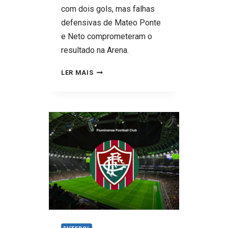
com dois gols, mas falhas
defensivas de Mateo Ponte
e Neto comprometeram o
resultado na Arena.
GRÊMIO
LER MAIS
5
X
3
BOTAFOGO –
O
CAOS
NA
ARENA