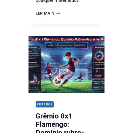
qualquer matemática.
CORINTHIANS
LER MAIS
GOLEIA,
GRÊMIO
AGUENTA
À
ALTITUDE
E
LUCAS
ARCANJO
PARA
O
BOTAFOGO
FUTEBOL
Grêmio 0x1
Flamengo:
Domínio rubro-