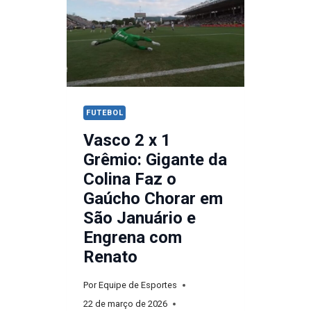
ONDE
ASSISTIR
E
PALPITES
FUTEBOL
Vasco 2 x 1
Grêmio: Gigante da
Colina Faz o
Gaúcho Chorar em
São Januário e
Engrena com
Renato
Por
Equipe de Esportes
22 de março de 2026