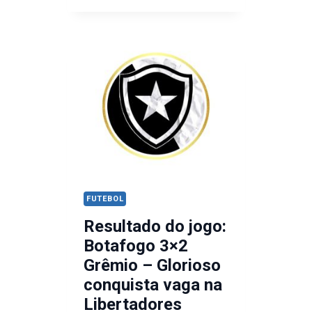
DO
JOGO: GRÊMIO
3
X
2
PALMEIRAS/.
VIRADA
GREMISTA
E
A
SENTENÇA
FUTEBOL
DO
Resultado do jogo:
BRASILEIRÃO
Botafogo 3×2
Grêmio – Glorioso
conquista vaga na
Libertadores