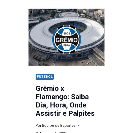
FLAMENGO:
DOMÍNIO
RUBRO-
NEGRO
QUEBRA
TABU
DE
100
DIAS
NA
FUTEBOL
ARENA
Grêmio x
Flamengo: Saiba
Dia, Hora, Onde
Assistir e Palpites
Por
Equipe de Esportes