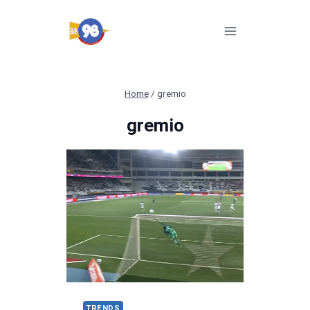
Pular
para
o
Conteúdo
Home
/
gremio
gremio
TRENDS