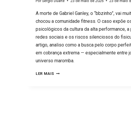
Por
Sérgio Duarte
23 de maio de 2026
23 de maio 
A morte de Gabriel Ganley, o “bbzinho”, vai mu
chocou a comunidade fitness. O caso expõe os 
psicológicos da cultura da alta performance, a
redes sociais e os riscos silenciosos do fisi
artigo, analiso como a busca pelo corpo perfei
em cobrança extrema — especialmente entre jo
universo maromba.
FALECIMENTO
LER MAIS
DE
GABRIEL
GANLEY
EXPÕE
OS
LIMITES
FÍSICOS