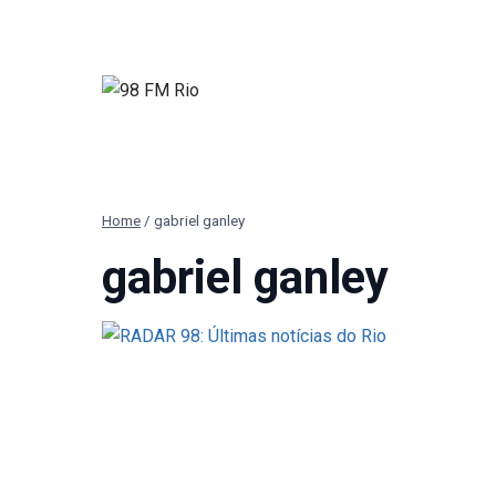
Pular
para
o
Conteúdo
Home
/
gabriel ganley
gabriel ganley