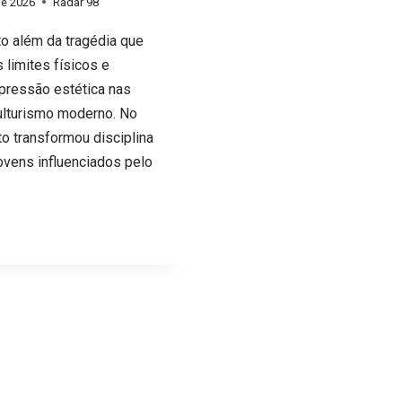
de 2026
Radar 98
ito além da tragédia que
limites físicos e
 pressão estética nas
culturismo moderno. No
to transformou disciplina
vens influenciados pelo