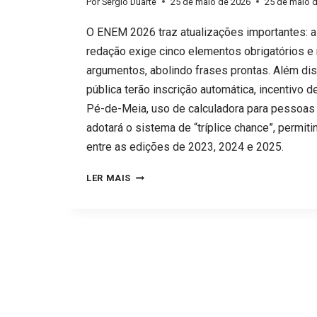
Por
Sérgio Duarte
25 de maio de 2026
25 de maio 
O ENEM 2026 traz atualizações importantes: 
redação exige cinco elementos obrigatórios e
argumentos, abolindo frases prontas. Além dis
pública terão inscrição automática, incentivo 
Pé-de-Meia, uso de calculadora para pessoas 
adotará o sistema de “tríplice chance”, permit
entre as edições de 2023, 2024 e 2025.
ENEM
LER MAIS
2026:
REDAÇÃO
APERTA,
BÔNUS
NO
BOLSO
E