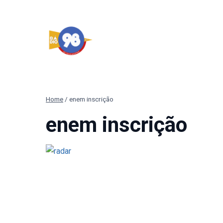
Pular
para
o
Conteúdo
Home
/
enem inscrição
enem inscrição