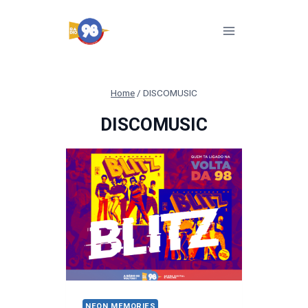
Pular
para
o
Conteúdo
Home
/
DISCOMUSIC
DISCOMUSIC
NEON MEMORIES