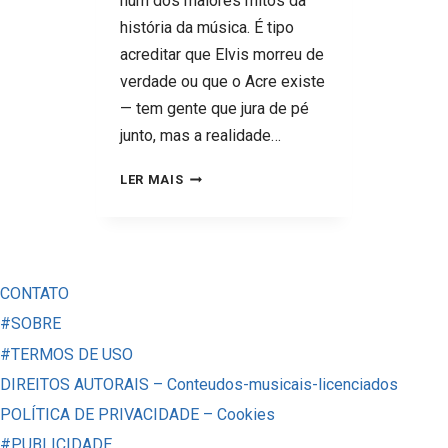
num dos maiores mitos da
história da música. É tipo
acreditar que Elvis morreu de
verdade ou que o Acre existe
— tem gente que jura de pé
junto, mas a realidade…
O
LER MAIS
QUE
REALMENTE
ACONTECEU
COM
CONTATO
A
#SOBRE
DISCO
#TERMOS DE USO
MUSIC
DIREITOS AUTORAIS – Conteudos-musicais-licenciados
DEPOIS
POLÍTICA DE PRIVACIDADE – Cookies
DOS
#PUBLICIDADE
ANOS