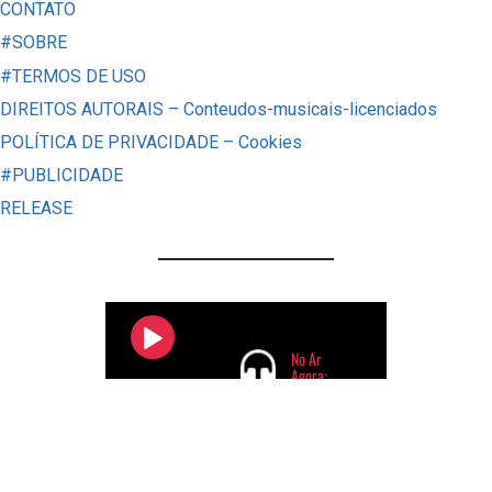
ITAÚ:
CONTATO
COBRANÇA
#SOBRE
INDEVIDA
#TERMOS DE USO
POR
DIREITOS AUTORAIS – Conteudos-musicais-licenciados
14
POLÍTICA DE PRIVACIDADE – Cookies
ANOS;
#PUBLICIDADE
TEM
RELEASE
DIREITO?
VEJA
COMO
RECEBER!