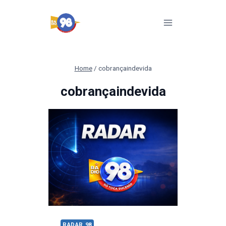
Pular
para
o
Conteúdo
Home
/
cobrançaindevida
cobrançaindevida
RADAR 98