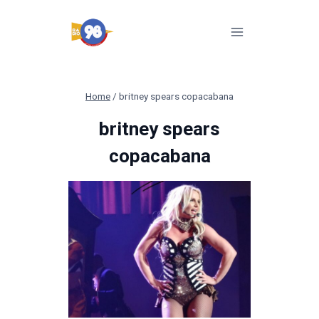
Pular
para
o
Conteúdo
Home
/
britney spears copacabana
britney spears
copacabana