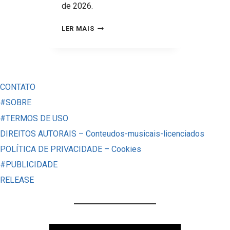
de 2026.
BRITNEY
LER MAIS
EM
COPA?
A
INTERNET
CONTATO
TEVE
#SOBRE
UM
#TERMOS DE USO
TROÇO,
DIREITOS AUTORAIS – Conteudos-musicais-licenciados
MAS
POLÍTICA DE PRIVACIDADE – Cookies
CALMA
#PUBLICIDADE
—
RELEASE
FOI
TUDO
FAKE
(OU