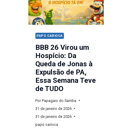
BBB
26
POR
AGREDIR
LEANDRO
PAPO CARIOCA
(E
BBB 26 Virou um
TUDO
Hospício: Da
POR
Queda de Jonas à
CAUSA
Expulsão de PA,
DE
Essa Semana Teve
UMA
de TUDO
LUZ)
Por
Papagaio do Samba
31 de janeiro de 2026
31 de janeiro de 2026
papo carioca