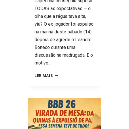
Capetinha conseguiu superar
TODAS as expectativas — e
olha que a régua tava alta,
viu? O ex-jogador foi expulso
na manhã deste sábado (14)
depois de agredir o Leandro
Boneco durante uma
discussão na madrugada. E o
motivo…
EDILSON
LER MAIS
CAPETINHA
LEVOU
CARTÃO
VERMELHO:
EXPULSO
DO