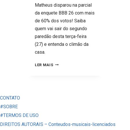
Matheus disparou na parcial
da enquete BBB 26 com mais
de 60% dos votos! Saiba
quem vai sair do segundo
paredão desta terça-feira
(27) e entenda o climão da
casa.
BBB
LER MAIS
26
VIROU
UM
HOSPÍCIO:
CONTATO
DA
#SOBRE
QUEDA
#TERMOS DE USO
DE
DIREITOS AUTORAIS – Conteudos-musicais-licenciados
JONAS