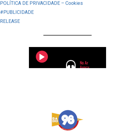
POLÍTICA DE PRIVACIDADE – Cookies
À
#PUBLICIDADE
EXPULSÃO
RELEASE
DE
PA,
ESSA
SEMANA
TEVE
DE
TUDO