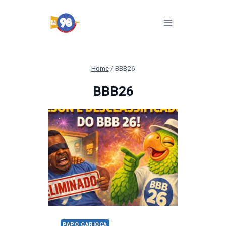
Pular
para
o
Conteúdo
Home
/
BBB26
BBB26
PAPO CARIOCA