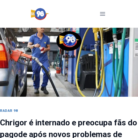
Pular
para
o
Conteúdo
RADAR 98
Chrigor é internado e preocupa fãs do
pagode após novos problemas de