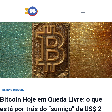
Pular
para
o
Conteúdo
TRENDS BRASIL
Bitcoin Hoje em Queda Livre: o que
está por trás do “sumiço” de US$ 2