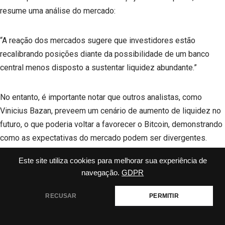
resume uma análise do mercado:
“A reação dos mercados sugere que investidores estão
recalibrando posições diante da possibilidade de um banco
central menos disposto a sustentar liquidez abundante.”
No entanto, é importante notar que outros analistas, como
Vinicius Bazan, preveem um cenário de aumento de liquidez no
futuro, o que poderia voltar a favorecer o Bitcoin, demonstrando
como as expectativas do mercado podem ser divergentes.
Este site utiliza cookies para melhorar sua experiência de
3.3. O Mercado de Opções e a “Muralha de
navegação.
GDPR
Puts”
RECUSAR
PERMITIR
O mercado de opções é um ambiente mais complexo, mas um