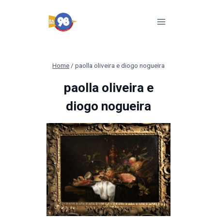
Pular
para
o
Conteúdo
Home
/
paolla oliveira e diogo nogueira
paolla oliveira e
diogo nogueira