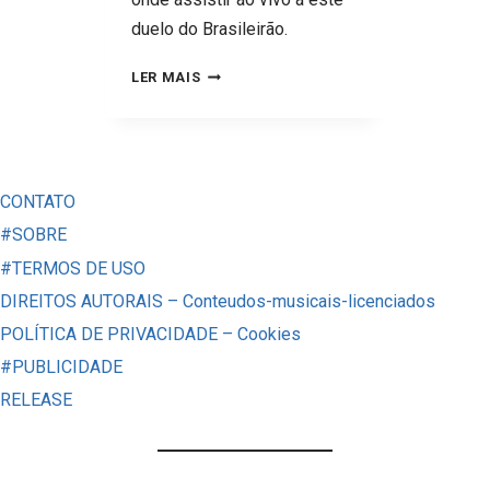
duelo do Brasileirão.
FLUMINENSE
LER MAIS
X
VITÓRIA:
SAIBA
DIA,
CONTATO
HORA,
#SOBRE
ONDE
#TERMOS DE USO
ASSISTIR
DIREITOS AUTORAIS – Conteudos-musicais-licenciados
E
POLÍTICA DE PRIVACIDADE – Cookies
PALPITES
#PUBLICIDADE
RELEASE