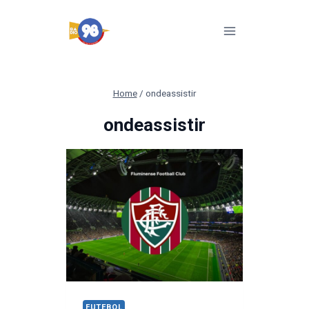
Pular
para
o
Conteúdo
Home
/
ondeassistir
ondeassistir
FUTEBOL