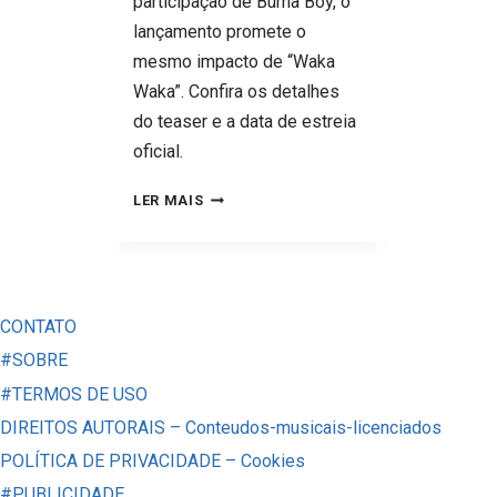
participação de Burna Boy, o
lançamento promete o
mesmo impacto de “Waka
Waka”. Confira os detalhes
do teaser e a data de estreia
oficial.
WAKA
LER MAIS
WAKA
ESTÁ
DE
VOLTA?
CONTATO
SHAKIRA
#SOBRE
ANUNCIA
#TERMOS DE USO
“DAI
DIREITOS AUTORAIS – Conteudos-musicais-licenciados
DAI”,
POLÍTICA DE PRIVACIDADE – Cookies
NOVA
#PUBLICIDADE