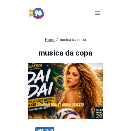
Pular
para
o
Conteúdo
Home
/
musica da copa
musica da copa
FAMOSOS