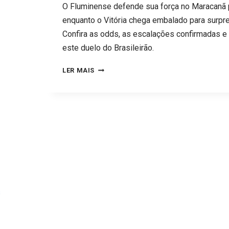
O Fluminense defende sua força no Maracanã pa
enquanto o Vitória chega embalado para surpre
Confira as odds, as escalações confirmadas e 
este duelo do Brasileirão.
FLUMINENSE
LER MAIS
X
VITÓRIA:
SAIBA
DIA,
HORA,
ONDE
ASSISTIR
E
s
PALPITES