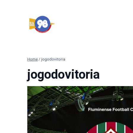
Pular
para
o
Conteúdo
Home
/
jogodovitoria
jogodovitoria