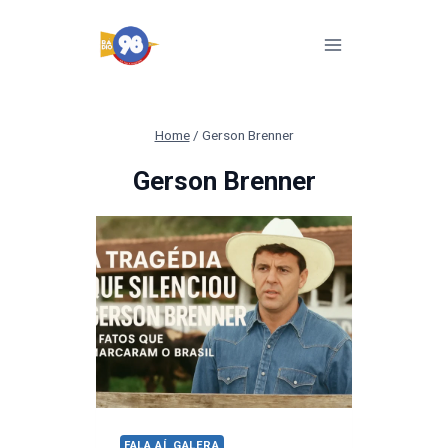
Pular
para
o
Conteúdo
Home
/
Gerson Brenner
Gerson Brenner
FALA AÍ, GALERA