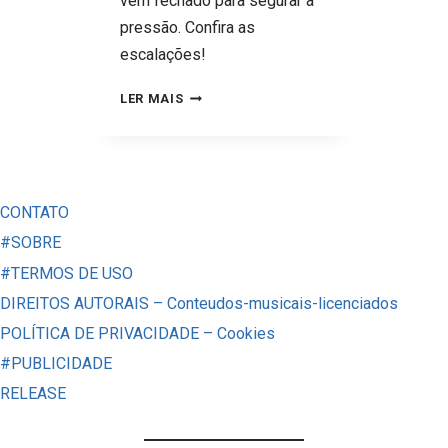
vem fechado para segurar a
pressão. Confira as
escalações!
VALE
LER MAIS
A
LIDERANÇA!
FLAMENGO
ARMA
CONTATO
CALDEIRÃO
#SOBRE
NO
#TERMOS DE USO
MARACANÃ
DIREITOS AUTORAIS – Conteudos-musicais-licenciados
CONTRA
POLÍTICA DE PRIVACIDADE – Cookies
O
#PUBLICIDADE
PALMEIRAS
RELEASE