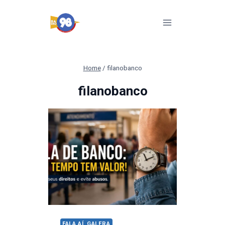
Pular
para
o
Conteúdo
Home
/
filanobanco
filanobanco
FALA AÍ, GALERA