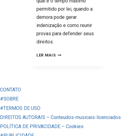
qual é o tempo máximo
permitido por lei, quando a
demora pode gerar
indenização e como reunir
provas para defender seus
direitos.
FILA
LER MAIS
DE
BANCO:
QUANTOS
MINUTOS
CONTATO
VOCÊ
#SOBRE
PODE
#TERMOS DE USO
ESPERAR
DIREITOS AUTORAIS – Conteudos-musicais-licenciados
POR
POLÍTICA DE PRIVACIDADE – Cookies
LEI?
#PUBLICIDADE