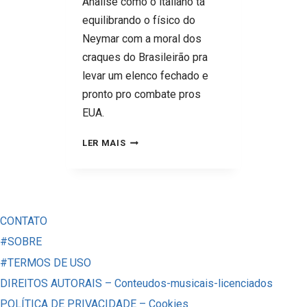
Analise como o italiano tá
equilibrando o físico do
Neymar com a moral dos
craques do Brasileirão pra
levar um elenco fechado e
pronto pro combate pros
EUA.
ANCELOTTI
LER MAIS
NO
MUSEU
DO
AMANHÃ:
CONTATO
A
#SOBRE
CARTADA
#TERMOS DE USO
FINAL
DIREITOS AUTORAIS – Conteudos-musicais-licenciados
DO
POLÍTICA DE PRIVACIDADE – Cookies