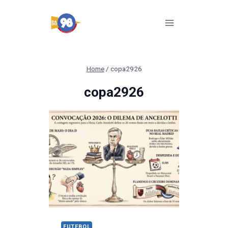
Pular
para
o
Conteúdo
Home
/
copa2926
copa2926
FUTEBOL